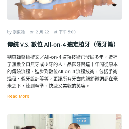
by
劉東翰
on
2 月 22
at
下午 5:00
|
|
傳統 V.S. 數位 All-on-4 速定植牙（假牙篇）
劉東翰醫師撰文／All-on-4 這項技術已發展多年，造福
了無數全口無牙或少牙的人，品御牙醫這十年間從原本
的傳統流程，進步到數位All-on-4 流程技術，包括手術
過程、假牙設計等等，更讓所有牙齒的細節微調都在毫
米之下，達到精準、快速又美觀的笑容。
Read More