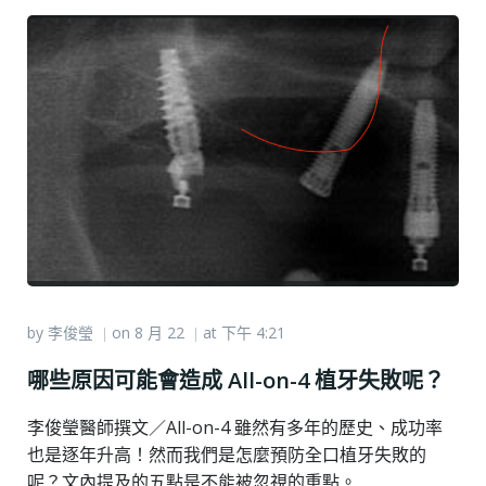
by
李俊瑩
on
8 月 22
at
下午 4:21
|
|
哪些原因可能會造成 All-on-4 植牙失敗呢？
李俊瑩醫師撰文／All-on-4 雖然有多年的歷史、成功率
也是逐年升高！然而我們是怎麼預防全口植牙失敗的
呢？文內提及的五點是不能被忽視的重點。