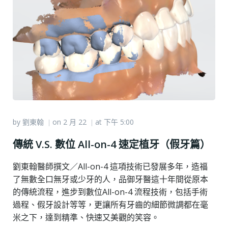
by
劉東翰
on
2 月 22
at
下午 5:00
|
|
傳統 V.S. 數位 All-on-4 速定植牙（假牙篇）
劉東翰醫師撰文／All-on-4 這項技術已發展多年，造福
了無數全口無牙或少牙的人，品御牙醫這十年間從原本
的傳統流程，進步到數位All-on-4 流程技術，包括手術
過程、假牙設計等等，更讓所有牙齒的細節微調都在毫
米之下，達到精準、快速又美觀的笑容。