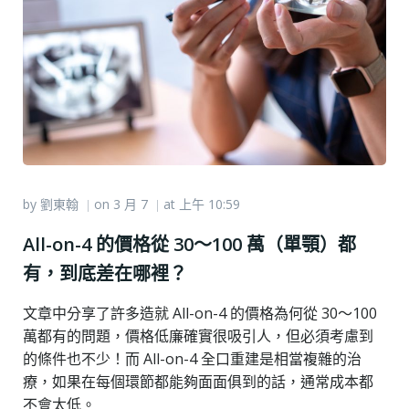
by
劉東翰
on
3 月 7
at
上午 10:59
|
|
All-on-4 的價格從 30～100 萬（單顎）都
有，到底差在哪裡？
文章中分享了許多造就 All-on-4 的價格為何從 30～100
萬都有的問題，價格低廉確實很吸引人，但必須考慮到
的條件也不少！而 All-on-4 全口重建是相當複雜的治
療，如果在每個環節都能夠面面俱到的話，通常成本都
不會太低。