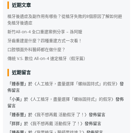
近期文章
植牙後遺症及副作用有哪些？從植牙失敗的8個原因了解如何避
免植牙後遺症
新竹All-on-4 全口重建案例分享 – 孫阿嬤
牙齒重建是什麼？四種重建方式一次看！
口腔顎面外科醫師都在做什麼？
傳統 V.S. 數位 All-on-4 速定植牙（假牙篇）
近期留言
「
鍾泰豐
」於〈
人工植牙，盡量選擇「螺絲固持式」的假牙
〉發
佈留言
「
小美
」於〈
人工植牙，盡量選擇「螺絲固持式」的假牙
〉發佈
留言
「
鍾泰豐
」於〈
我不想再戴 活動假牙 了！
〉發佈留言
「
胖胖
」於〈
我不想再戴 活動假牙 了！
〉發佈留言
「
鍾泰豐
」於〈
我要植牙，醫師要找誰？
〉發佈留言