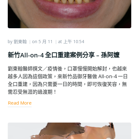
by
劉東翰
on
5 月 11
at
上午 10:54
|
|
新竹All-on-4 全口重建案例分享 – 孫阿嬤
劉東翰醫師撰文／疫情後，口罩慢慢開始解封，也越來
越多人因為這個政策，來新竹品御牙醫做 All-on-4 一日
全口重建，因為只需要一日的時間，即可恢復笑容，無
需忍受無涯的過渡期！
Read More