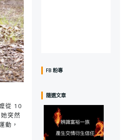
FB 粉專
隨選文章
從 10
，她突然
運動，