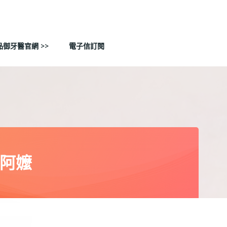
品御牙醫官網 >>
電子信訂閱
孫阿嬤