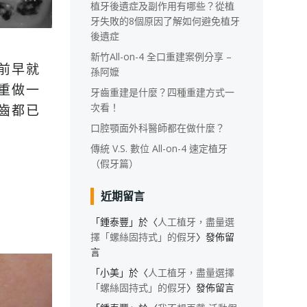
植牙後遺症及副作用有哪些？從植
牙失敗的8個原因了解如何避免植牙
後遺症
新竹All-on-4 全口重建案例分享 –
前早就
孫阿嬤
重做一
牙齒重建是什麼？四種重建方式一
次看！
齒都已
口腔顎面外科醫師都在做什麼？
傳統 V.S. 數位 All-on-4 速定植牙
（假牙篇）
近期留言
「
鍾泰豐
」於〈
人工植牙，盡量選
擇「螺絲固持式」的假牙
〉發佈留
言
「
小美
」於〈
人工植牙，盡量選擇
「螺絲固持式」的假牙
〉發佈留言