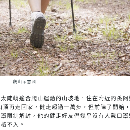
爬山示意圖
太陡峭適合爬山運動的山坡地，住在附近的孫阿嬤
山頂再走回家，健走超過一萬步，但前陣子開始
口罩限制解封，他的健走好友們幾乎沒有人戴口罩
格格不入。