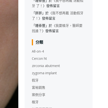
「
鍾泰豐
」於〈
我不想再戴 活動假
牙 了！
〉發佈留言
「
胖胖
」於〈
我不想再戴 活動假牙
了！
〉發佈留言
「
鍾泰豐
」於〈
我要植牙，醫師要
找誰？
〉發佈留言
分類
All-on-4
Cercon ht
zirconia abutment
zygoma implant
假牙
富裕銷售
案例分享
植牙