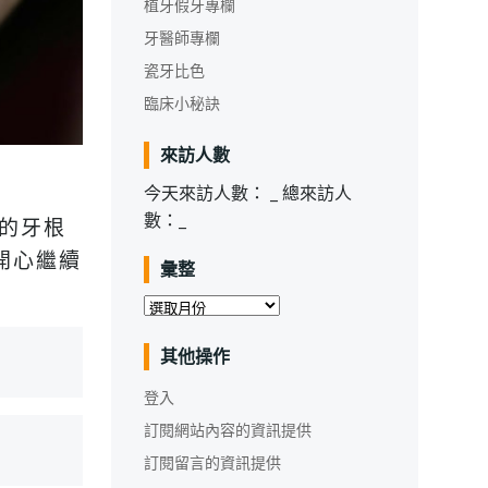
植牙假牙專欄
牙醫師專欄
瓷牙比色
臨床小秘訣
來訪人數
今天來訪人數：
_
總來訪人
數：
_
裂的牙根
，開心繼續
彙整
彙
整
其他操作
登入
訂閱網站內容的資訊提供
訂閱留言的資訊提供