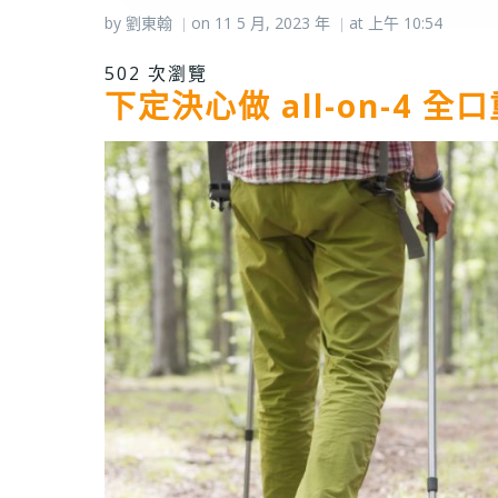
by
劉東翰
on
11 5 月, 2023
年
at
上午 10:54
|
|
502 次瀏覽
下定決心做 all-on-4 