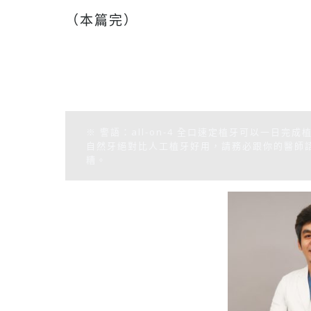
（本篇完）
※ 警語：all-on-4 全口速定植牙可以一
自然牙絕對比人工植牙好用，請務必跟你的醫師
糟。