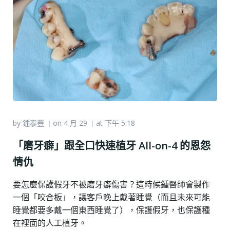
by
鍾泰豐
on
4 月 29
at
下午 5:18
|
|
「磨牙癖」跟全口快速植牙 All-on-4 的恩怨
情仇
要怎麼保護假牙不被磨牙癖傷害？這時候鍾醫師會製作
一個「咬合板」，讓客戶晚上戴著睡覺（而且未來可能
睡覺都要多戴一個東西睡覺了），保護假牙，也保護種
在裡面的人工植牙。