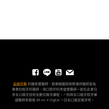
品御牙醫
的鍾泰豐醫師、劉東翰醫師與蔡濰仲醫師皆為
專業的假牙科醫師，與口腔外科李俊瑩醫師一起在此會分
享全口植牙技術及數位植牙課程，一同與全口植牙假牙權
威醫師來窺視 All-on-4 Digital 一日全口速定植牙吧。