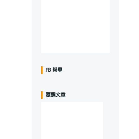
FB 粉專
隨選文章