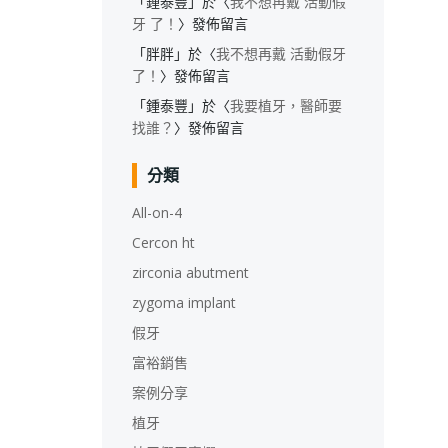
「
鍾泰豐
」於〈
我不想再戴 活動假
牙 了！
〉發佈留言
「
胖胖
」於〈
我不想再戴 活動假牙
了！
〉發佈留言
「
鍾泰豐
」於〈
我要植牙，醫師要
找誰？
〉發佈留言
分類
All-on-4
Cercon ht
zirconia abutment
zygoma implant
假牙
富裕銷售
案例分享
植牙