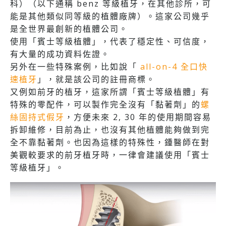
科）（以下通稱 benz 等級植牙，在其他診所，可
能是其他類似同等級的植體廠牌）。這家公司幾乎
是全世界最創新的植體公司。
使用「賓士等級植體」，代表了穩定性、可信度，
有大量的成功資料佐證。
另外在一些特殊案例，比如說「
all-on-4 全口快
速植牙
」，就是該公司的註冊商標。
又例如前牙的植牙，這家所謂「賓士等級植體」有
特殊的零配件，可以製作完全沒有「黏著劑」的
螺
絲固持式假牙
，方便未來 2, 30 年的使用期間容易
拆卸維修，目前為止，也沒有其他植體能夠做到完
全不靠黏著劑。也因為這樣的特殊性，鍾醫師在對
美觀較要求的前牙植牙時，一律會建議使用「賓士
等級植牙」。