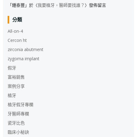
「
鍾泰豐
」於〈
我要植牙，醫師要找誰？
〉發佈留言
分類
All-on-4
Cercon ht
zirconia abutment
zygoma implant
假牙
富裕銷售
案例分享
植牙
植牙假牙專欄
牙醫師專欄
瓷牙比色
臨床小秘訣