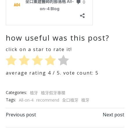
how useful was this post?
click on a star to rate it!
average rating
4
/ 5. vote count:
5
Categories:
植牙
植牙假牙專欄
Tags:
All-on-4
recommend
全口植牙
植牙
Post navigation
Post navigation
Previous post
Next post