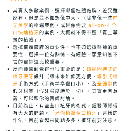
其實大多數案例，選擇哪個植體廠牌，差異雖
然有，但是並不如想像中大。（除非像一些
前
牙美學
的極端案例，或是像需要
all-on-4 全
口快速植牙
的案例，大概就不得不選「賓士等
級的植體」）
選擇植體廠牌的重要性，也不如選擇醫師的重
要性，選擇一位有熱情、有經驗、願意知無不
言的醫師還比較重要。
反而鍾醫師覺得也很重要的是：
螺絲固持式的
植牙假牙
設計（讓未來維修更方便、
導引式植
牙
手術方式（手術精準傷口小）、及
全鋯冠
的
假牙材質（假牙強度勝於一切），其實更有意
義，可以跟你的醫師討論。
目前為止，有些全口植牙的術式，鍾醫師覺得
有大大的問題。「
迷你植體全口植牙
」這樣的
作法，目前看起來問題多多，植牙前要注意。