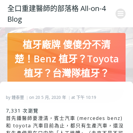
Skip
全口重建醫師的部落格 All-on-4
to
Blog
content
植牙廠牌 傻傻分不清
楚！Benz 植牙？Toyota
植牙？台灣隊植牙？
by
鍾泰豐
on
20 5 月, 2020
年
at
下午 10:19
|
|
7,331 次瀏覽
首先鍾醫師要澄清，賓士汽車 (mercedes benz)
和 toyota 汽車目前為止，都只有生產汽車，還沒