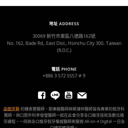
地址 ADDRESS
30069 新竹市東區八德路162號
No. 162, Bade Rd., East Dist., Hsinchu City 300, Taiwan
(R.O.C.)
電話 PHONE
+886 3 572 5557 # 9
品御牙醫
的鍾泰豐醫師、劉東翰醫師與蔡濰仲醫師皆為專業的假牙科
醫師，與口腔外科李俊瑩醫師一起在此會分享全口植牙技術及數位植
牙課程，一同與全口植牙假牙權威醫師來窺視 All-on-4 Digital 一日全
口速定植牙吧。