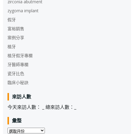
zirconia abutment
zygoma implant
假牙
富裕銷售
案例分享
植牙
植牙假牙專欄
牙醫師專欄
瓷牙比色
臨床小秘訣
來訪人數
今天來訪人數：
_
總來訪人數：
_
彙整
彙