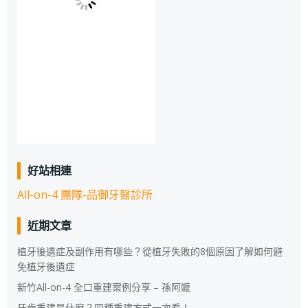
好站相連
All-on-4 團隊-品御牙醫診所
近期文章
植牙後遺症及副作用有哪些？從植牙失敗的8個原因了解如何避
免植牙後遺症
新竹All-on-4 全口重建案例分享 – 孫阿嬤
牙齒重建是什麼？四種重建方式一次看！