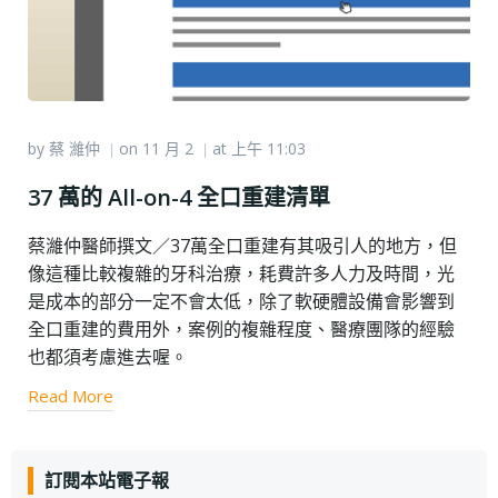
by
蔡 濰仲
on
11 月 2
at
上午 11:03
|
|
37 萬的 All-on-4 全口重建清單
蔡濰仲醫師撰文／37萬全口重建有其吸引人的地方，但
像這種比較複雜的牙科治療，耗費許多人力及時間，光
是成本的部分一定不會太低，除了軟硬體設備會影響到
全口重建的費用外，案例的複雜程度、醫療團隊的經驗
也都須考慮進去喔。
Read More
訂閱本站電子報