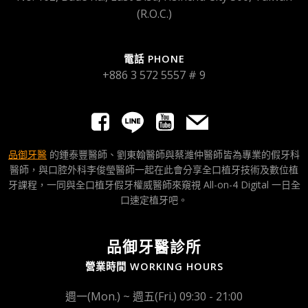
(R.O.C.)
電話 PHONE
+886 3 572 5557 # 9
品御牙醫
的鍾泰豐醫師、劉東翰醫師與蔡濰仲醫師皆為專業的假牙科
醫師，與口腔外科李俊瑩醫師一起在此會分享全口植牙技術及數位植
牙課程，一同與全口植牙假牙權威醫師來窺視 All-on-4 Digital 一日全
口速定植牙吧。
品御牙醫診所
營業時間 WORKING HOURS
週一(Mon.) ~ 週五(Fri.) 09:30 - 21:00