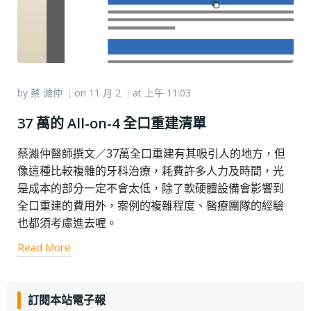
by
蔡 濰仲
on
11 月 2
at
上午 11:03
|
|
37 萬的 All-on-4 全口重建清單
蔡濰仲醫師撰文／37萬全口重建有其吸引人的地方，但
像這種比較複雜的牙科治療，耗費許多人力及時間，光
是成本的部分一定不會太低，除了軟硬體設備會影響到
全口重建的費用外，案例的複雜程度、醫療團隊的經驗
也都須考慮進去喔。
Read More
訂閱本站電子報