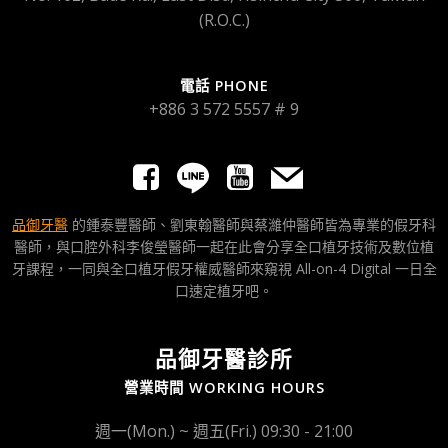
(R.O.C.)
電話 PHONE
+886 3 572 5557 # 9
品御牙醫
的鍾泰豐醫師、劉東翰醫師與蔡濰仲醫師皆為專業的假牙科
醫師，與口腔外科李俊瑩醫師一起在此會分享全口植牙技術及數位植
牙課程，一同與全口植牙假牙權威醫師來窺視 All-on-4 Digital 一日全
口速定植牙吧。
品御牙醫診所
營業時間 WORKING HOURS
週一(Mon.) ~ 週五(Fri.) 09:30 - 21:00