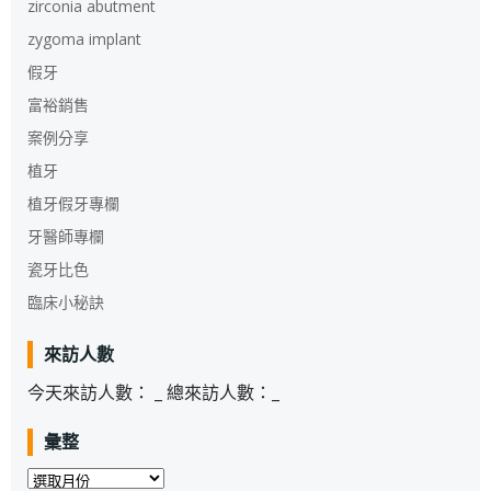
zirconia abutment
zygoma implant
假牙
富裕銷售
案例分享
植牙
植牙假牙專欄
牙醫師專欄
瓷牙比色
臨床小秘訣
來訪人數
今天來訪人數：
_
總來訪人數：
_
彙整
彙