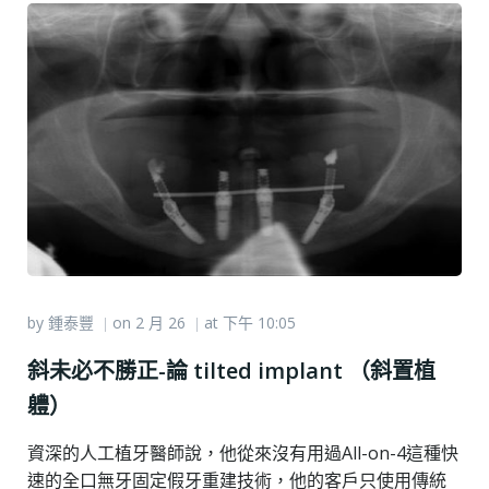
by
鍾泰豐
on
2 月 26
at
下午 10:05
|
|
斜未必不勝正-論 tilted implant （斜置植
軆）
資深的人工植牙醫師說，他從來沒有用過All-on-4這種快
速的全口無牙固定假牙重建技術，他的客戶只使用傳統