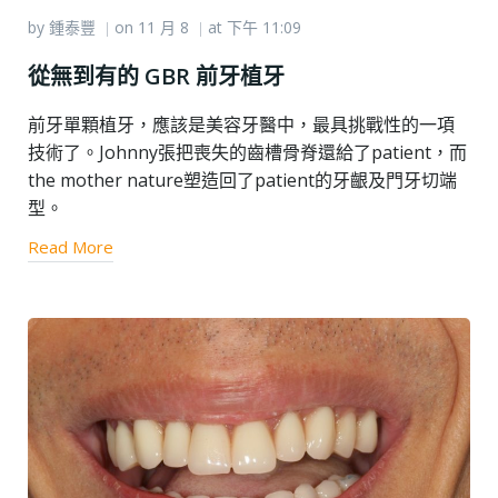
by
鍾泰豐
on
11 月 8
at
下午 11:09
|
|
從無到有的 GBR 前牙植牙
前牙單顆植牙，應該是美容牙醫中，最具挑戰性的一項
技術了。Johnny張把喪失的齒槽骨脊還給了patient，而
the mother nature塑造回了patient的牙齦及門牙切端
型。
Read More