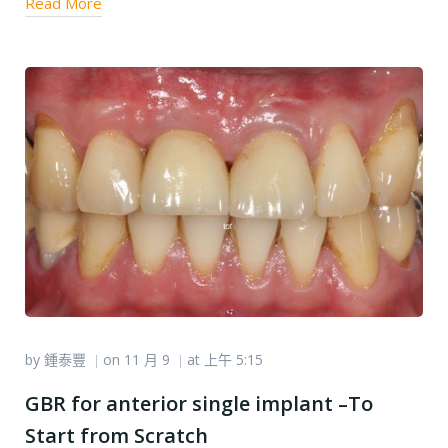
Read More
by
鍾泰豐
on
11 月 9
at
上午 5:15
|
|
GBR for anterior single implant –To
Start from Scratch