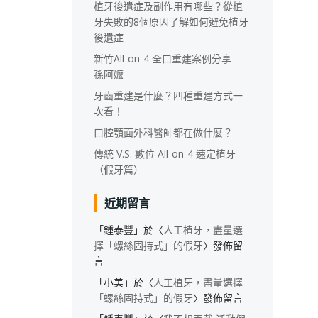
植牙後遺症及副作用有哪些？從植
牙失敗的8個原因了解如何避免植牙
後遺症
新竹All-on-4 全口重建案例分享 –
孫阿嬤
牙齒重建是什麼？四種重建方式一
次看！
口腔顎面外科醫師都在做什麼？
傳統 V.S. 數位 All-on-4 速定植牙
（假牙篇）
近期留言
「
鍾泰豐
」於〈
人工植牙，盡量選
擇「螺絲固持式」的假牙
〉發佈留
言
「
小美
」於〈
人工植牙，盡量選擇
「螺絲固持式」的假牙
〉發佈留言