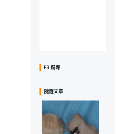
FB 粉專
隨選文章