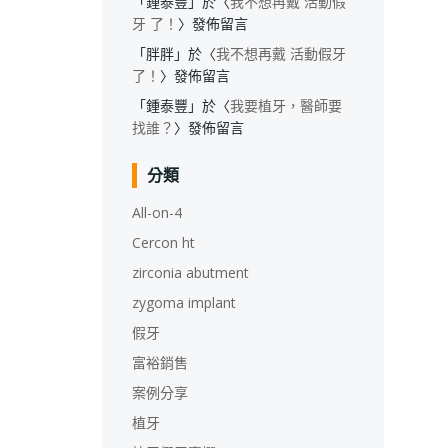
「
鍾泰豐
」於〈
我不想再戴 活動假
牙 了！
〉發佈留言
「
胖胖
」於〈
我不想再戴 活動假牙
了！
〉發佈留言
「
鍾泰豐
」於〈
我要植牙，醫師要
找誰？
〉發佈留言
分類
All-on-4
Cercon ht
zirconia abutment
zygoma implant
假牙
富裕銷售
案例分享
植牙