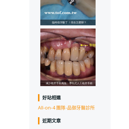
好站相連
All-on-4 團隊-品御牙醫診所
近期文章