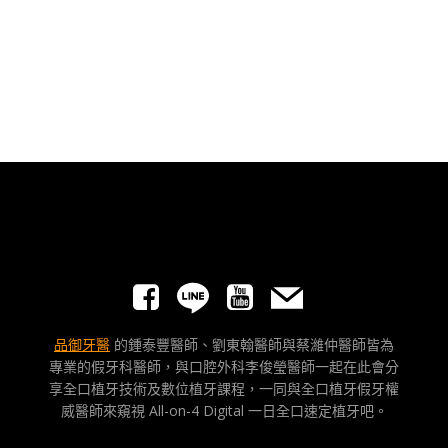
品御牙醫
的鍾泰豐醫師、劉東翰醫師與蔡濰仲醫師皆為
專業的假牙科醫師，與口腔外科李俊瑩醫師一起在此會分
享全口植牙技術及數位植牙課程，一同與全口植牙假牙權
威醫師來窺視 All-on-4 Digital 一日全口速定植牙吧。