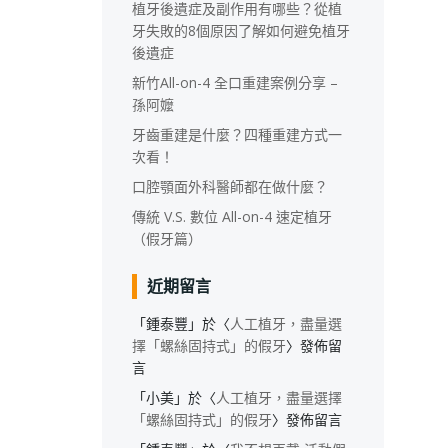
植牙後遺症及副作用有哪些？從植
牙失敗的8個原因了解如何避免植牙
後遺症
新竹All-on-4 全口重建案例分享 –
孫阿嬤
牙齒重建是什麼？四種重建方式一
次看！
口腔顎面外科醫師都在做什麼？
傳統 V.S. 數位 All-on-4 速定植牙
（假牙篇）
近期留言
「
鍾泰豐
」於〈
人工植牙，盡量選
擇「螺絲固持式」的假牙
〉發佈留
言
「
小美
」於〈
人工植牙，盡量選擇
「螺絲固持式」的假牙
〉發佈留言