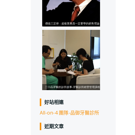
好站相連
All-on-4 團隊-品御牙醫診所
近期文章