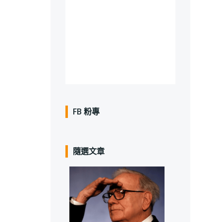
FB 粉專
隨選文章