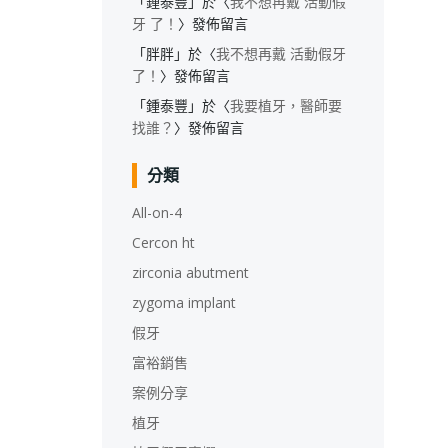
「
鍾泰豐
」於〈
我不想再戴 活動假
牙 了！
〉發佈留言
「
胖胖
」於〈
我不想再戴 活動假牙
了！
〉發佈留言
「
鍾泰豐
」於〈
我要植牙，醫師要
找誰？
〉發佈留言
分類
All-on-4
Cercon ht
zirconia abutment
zygoma implant
假牙
富裕銷售
案例分享
植牙