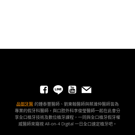
品御牙醫
的鍾泰豐醫師、劉東翰醫師與蔡濰仲醫師皆為
專業的假牙科醫師，與口腔外科李俊瑩醫師一起在此會分
享全口植牙技術及數位植牙課程，一同與全口植牙假牙權
威醫師來窺視 All-on-4 Digital 一日全口速定植牙吧。