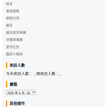
假牙
富裕銷售
案例分享
植牙
植牙假牙專欄
牙醫師專欄
瓷牙比色
臨床小秘訣
來訪人數
今天來訪人數：
_
總來訪人數：
_
彙整
彙
整
其他操作