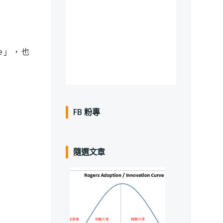
lue」，也
FB 粉專
隨選文章