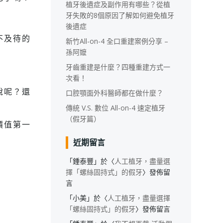
植牙後遺症及副作用有哪些？從植
牙失敗的8個原因了解如何避免植牙
後遺症
不及待的
新竹All-on-4 全口重建案例分享 –
孫阿嬤
牙齒重建是什麼？四種重建方式一
次看！
說呢？還
口腔顎面外科醫師都在做什麼？
傳統 V.S. 數位 All-on-4 速定植牙
（假牙篇）
價值第一
近期留言
「
鍾泰豐
」於〈
人工植牙，盡量選
擇「螺絲固持式」的假牙
〉發佈留
言
「
小美
」於〈
人工植牙，盡量選擇
「螺絲固持式」的假牙
〉發佈留言