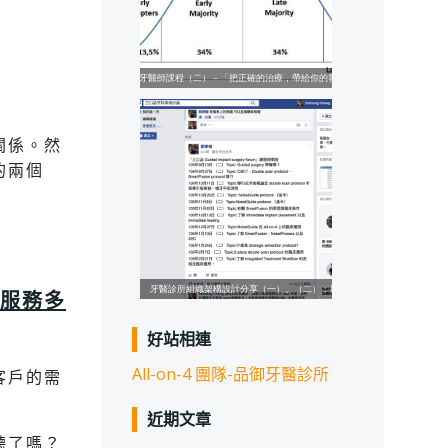
關係。然
的兩個
/服務多
好站相連
All-on-4 團隊-品御牙醫診所
客戶的需
近期文章
聽了嗎？