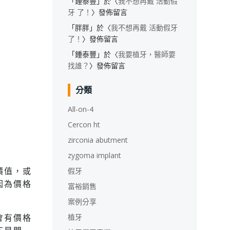
「
鍾泰豐
」於〈
我不想再戴 活動假
牙 了！
〉發佈留言
「
胖胖
」於〈
我不想再戴 活動假牙
了！
〉發佈留言
「
鍾泰豐
」於〈
我要植牙，醫師要
找誰？
〉發佈留言
分類
All-on-4
Cercon ht
zirconia abutment
zygoma implant
價值，或
假牙
因為價格
富裕銷售
案例分享
會有價格
植牙