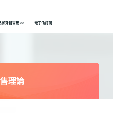
品御牙醫官網 >>
電子信訂閱
售理論