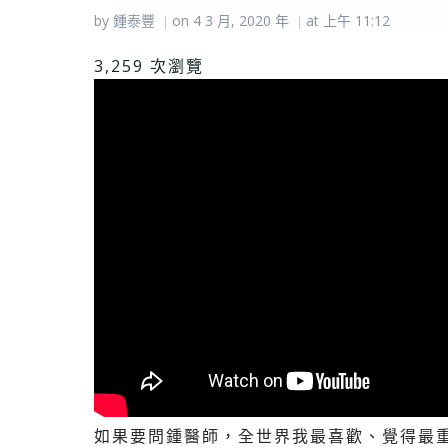
by
鍾泰豐
on
4 3 月, 2020
年
at
上午 11:12
|
|
3,259 次瀏覽
如果要問鍾醫師，全世界我最喜歡、覺得最