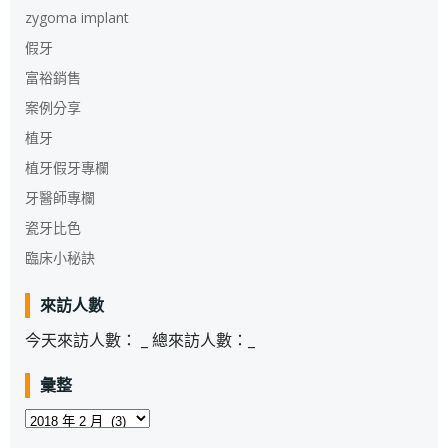
zygoma implant
假牙
富裕銷售
案例分享
植牙
植牙假牙專欄
牙醫師專欄
瓷牙比色
臨床小秘訣
來訪人數
今天來訪人數：
_
總來訪人數：
_
彙整
彙
整