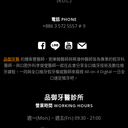
(R.O.C.)
電話 PHONE
+886 3 572 5557 # 9
品御牙醫
的鍾泰豐醫師、劉東翰醫師與蔡濰仲醫師皆為專業的假牙科
醫師，與口腔外科李俊瑩醫師一起在此會分享全口植牙技術及數位植
牙課程，一同與全口植牙假牙權威醫師來窺視 All-on-4 Digital 一日全
口速定植牙吧。
品御牙醫診所
營業時間 WORKING HOURS
週一(Mon.) ~ 週五(Fri.) 09:30 - 21:00