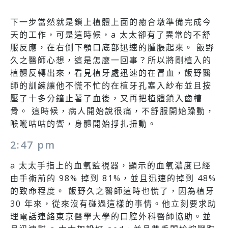
下一步當然就是鎖上植體上面的癒合墩準備完成今
天的工作，可是這時候，a 太太卻有了異常的不舒
服反應，在右側下顎口底部迅速的腫脹起來。 飯野
久之醫師心想，這是怎麼一回事？所以將剛植入的
植體反轉出來，看見植牙處迅速的在冒血，飯野醫
師的訓練讓他不慌不忙的在植牙孔塞入紗布並且按
壓了十多分鐘止著了血後，又再把植體鎖入齒槽
骨。 這時候，病人開始說很痛，不舒服開始躁動，
喉嚨咕咕的響，身體開始掙扎扭動。
2:47 pm
a 太太手指上的血氧監視器，顯示的血氧濃度已經
由手術前的 98% 掉到 81%，並且迅速的掉到 48%
的致命程度。 飯野久之醫師這時也慌了，因為植牙
30 年來，從來沒有碰過這樣的事情。他立刻要求助
理電話連絡東京醫學大學的口腔外科醫師協助。並