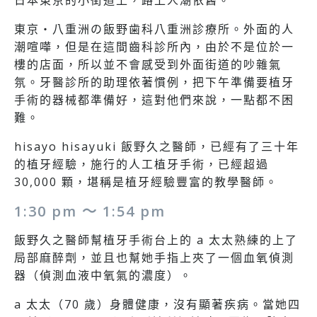
日本東京的小街道上，路上人潮依舊。
東京・八重洲の飯野歯科八重洲診療所。外面的人
潮喧嘩，但是在這間齒科診所內，由於不是位於一
樓的店面，所以並不會感受到外面街道的吵雜氣
氛。牙醫診所的助理依著慣例，把下午準備要植牙
手術的器械都準備好，這對他們來說，一點都不困
難。
hisayo hisayuki 飯野久之醫師，已經有了三十年
的植牙經驗，施行的人工植牙手術，已經超過
30,000 顆，堪稱是植牙經驗豐富的教學醫師。
1:30 pm ～ 1:54 pm
飯野久之醫師幫植牙手術台上的 a 太太熟練的上了
局部麻醉劑，並且也幫她手指上夾了一個血氧偵測
器（偵測血液中氧氣的濃度）。
a 太太（70 歲）身體健康，沒有顯著疾病。當她四