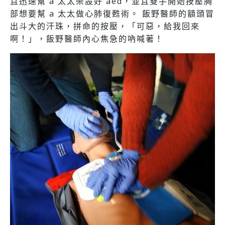
且迅速幫 a 太太架設好 aed，並且雙手開始按壓胸
部想要幫 a 太太做心肺復甦術。 飯野醫師的額頭冒
出斗大的汗珠，拼命的按壓，「可惡，給我回來
啊！」，飯野醫師內心焦急的吶喊著！