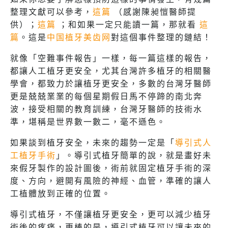
整理文獻可以參考，
這篇
（感謝陳昶愷醫師提
供）；
這篇
；和如果一定只能讀一篇，那就看
這
篇
。這是
中国植牙美齿网
對這個事件整理的鏈結！
就像「空難事件報告」一樣，每一篇這樣的報告，
都讓人工植牙更安全，尤其台灣許多植牙的相關醫
學會，都致力於讓植牙更安全，多數的台灣牙醫師
更是兢兢業業的每個星期假日馬不停蹄的南北奔
波，接受相關的教育訓練，台灣牙醫師的技術水
準，堪稱是世界數一數二，毫不遜色。
如果談到植牙安全，未來的趨勢一定是「
導引式人
工植牙手術
」。導引式植牙簡單的說，就是畫好未
來假牙製作的設計圖後，術前就固定植牙手術的深
度、方向，避開有風險的神經、血管，準確的讓人
工植體放到正確的位置。
導引式植牙，不僅讓植牙更安全，更可以減少植牙
術後的疼痛，更棒的是，導引式植牙可以讓未來的