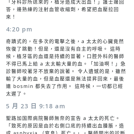
「牙科診所送來的，植牙造成大出血！」護士邊回
答，邊熟練的注射血管收縮劑，希望把血壓拉回
來！
4:20 pm
奇蹟式的，在多次的電擊之後，a 太太的心臟竟然
恢復了跳動！但是，還是沒有自主的呼吸。 這時
候，植牙區的血還是持續的冒著，口腔外科的醫師
不得已馬上給 a 太太輸大量的血。「加油啊！」急
診醫師咬著牙不放棄的說著。 令人遺憾的是，雖然
輸了大量的血，但是血壓還是無法提昇回來，最後
連 bosmin 都失去了作用。 這時候，一切都已經
太遲了。
5 月 23 日 9:18 am
聖路加国際病院醫師無奈的宣告 a 太太的死亡。
「致死的原因是由於右側口底的持續出血腫脹，造
成 asphyxia （窒息）死亡。」，醫師開出的診斷