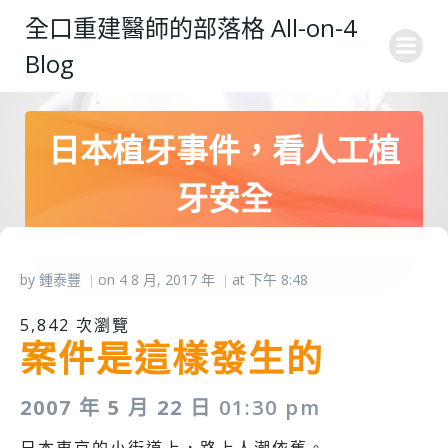
Skip
全口重建醫師的部落格 All-on-4
to
Blog
content
日本植牙事件，看人工植
牙安全
by
鍾泰豐
on
4 8 月, 2017
年
at
下午 8:48
|
|
5,842 次瀏覽
案件是這樣發生的
2007 年 5 月 22 日
01:30 pm