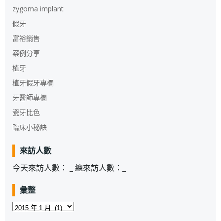
zygoma implant
假牙
富裕銷售
案例分享
植牙
植牙假牙專欄
牙醫師專欄
瓷牙比色
臨床小秘訣
來訪人數
今天來訪人數：
_
總來訪人數：
_
彙整
彙
整