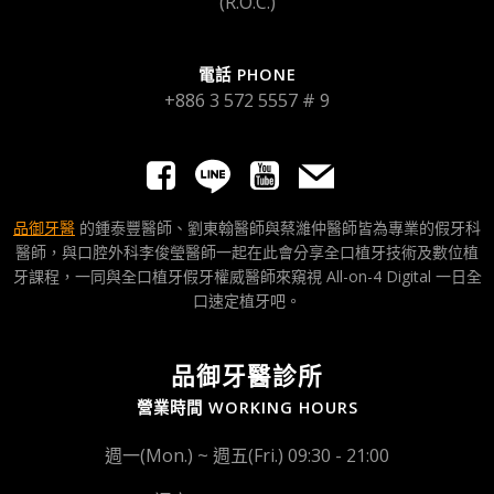
(R.O.C.)
電話 PHONE
+886 3 572 5557 # 9
品御牙醫
的鍾泰豐醫師、劉東翰醫師與蔡濰仲醫師皆為專業的假牙科
醫師，與口腔外科李俊瑩醫師一起在此會分享全口植牙技術及數位植
牙課程，一同與全口植牙假牙權威醫師來窺視 All-on-4 Digital 一日全
口速定植牙吧。
品御牙醫診所
營業時間 WORKING HOURS
週一(Mon.) ~ 週五(Fri.) 09:30 - 21:00